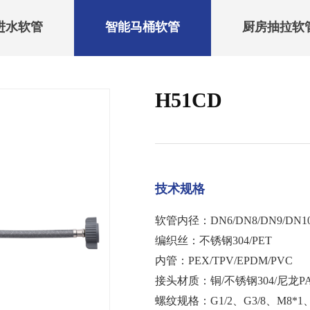
进水软管
智能马桶软管
厨房抽拉软
H51CD
技术规格
软管内径：DN6/DN8/DN9/DN10
编织丝：不锈钢304/PET
内管：PEX/TPV/EPDM/PVC
接头材质：铜/不锈钢304/尼龙P
螺纹规格：G1/2、G3/8、M8*1、M